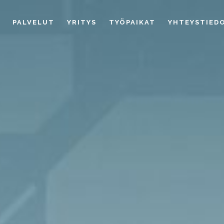
EKTRO OY
U
PALVELUT
YRITYS
TYÖPAIKAT
YHTEYSTIED