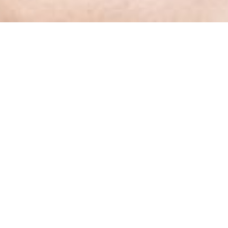
Palvelut
ito ja kyky viedä ideasi saumattomasti suunnitelmasta todellisuute