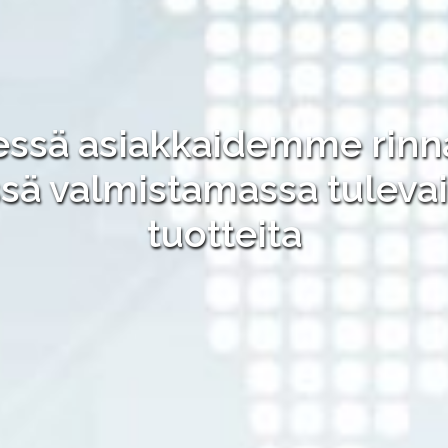
ssä asiakkaidemme rinna
ssä valmistamassa tulev
tuotteita