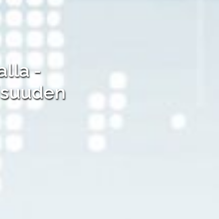
lla -
aisuuden