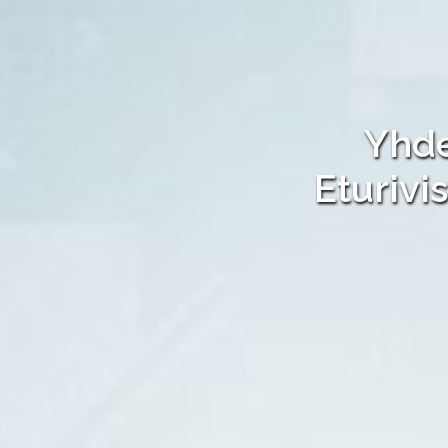
Yhde
Eturivi