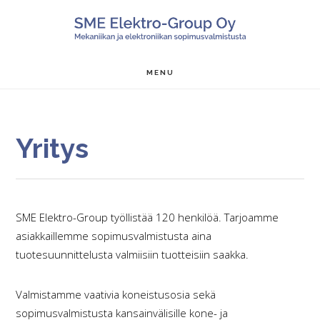
Hyppää
Hyppää
Hyppää
SALON ME
pääsisältöön
ensisijaiseen
alatunnisteeseen
sivupalkkiin
MENU
Yritys
SME Elektro-Group työllistää 120 henkilöä. Tarjoamme
asiakkaillemme sopimusvalmistusta aina
tuotesuunnittelusta valmiisiin tuotteisiin saakka.
Valmistamme vaativia koneistusosia sekä
sopimusvalmistusta kansainvälisille kone- ja