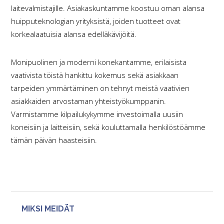
laitevalmistajille. Asiakaskuntamme koostuu oman alansa
huipputeknologian yrityksistä, joiden tuotteet ovat
korkealaatuisia alansa edelläkävijöitä.
Monipuolinen ja moderni konekantamme, erilaisista
vaativista töistä hankittu kokemus sekä asiakkaan
tarpeiden ymmärtäminen on tehnyt meistä vaativien
asiakkaiden arvostaman yhteistyökumppanin.
Varmistamme kilpailukykymme investoimalla uusiin
koneisiin ja laitteisiin, sekä kouluttamalla henkilöstöämme
tämän päivän haasteisiin.
Ensisijainen
MIKSI MEIDÄT