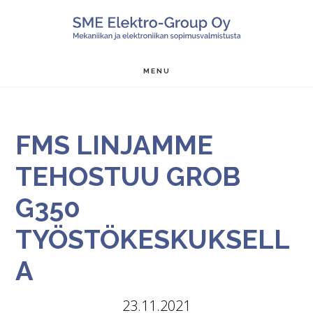
Hyppää
Hyppää
SALON ME
pääsisältöön
alatunnisteeseen
MENU
FMS LINJAMME
TEHOSTUU GROB
G350
TYÖSTÖKESKUKSELL
A
23.11.2021