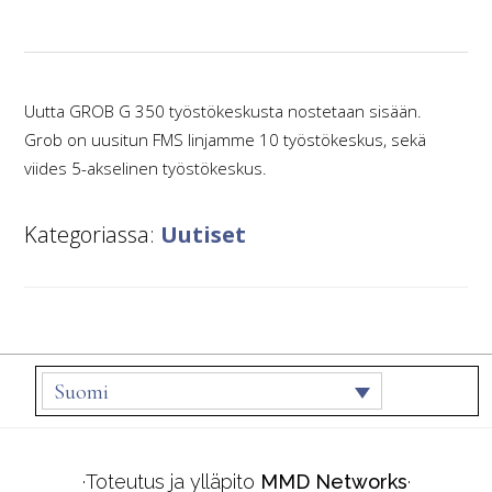
Uutta GROB G 350 työstökeskusta nostetaan sisään.
Grob on uusitun FMS linjamme 10 työstökeskus, sekä
viides 5-akselinen työstökeskus.
Kategoriassa:
Uutiset
Footer
Suomi
·Toteutus ja ylläpito
MMD Networks
·