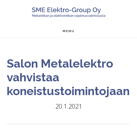
Hyppää
Hyppää
SALON ME
pääsisältöön
alatunnisteeseen
MENU
Salon Metalelektro
vahvistaa
koneistustoimintojaan
20.1.2021