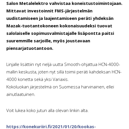
Salon Metalelektro vahvistaa koneistustoimintojaan.
Mittavat investoinnit FMS-järjestelmän
uudistamiseen ja laajentamiseen peräti yhdeksän
Mazak-tuotantokoneen kokonaisuudeksi tuovat
salolaiselle sopimusvalmistajalle lisäpontta paitsi
suuremmille sarjoille, myös joustavaan
piensarjatuotantoon.
Linjalle lisättiin nyt neljä uutta Smooth-ohjattua HCN-4000-
mallin keskusta, joten nyt sillä toimii peräti kahdeksan HCN-
4000 konetta sekä yksi Variaxis.
Kokoluokan järjestelmä on Suomessa harvinainen, ellei
ainutlaatuinen.
Voit lukea koko jutun alla olevan linkin alta.
https://konekuriiri.fi/2021/01/20/kookas-